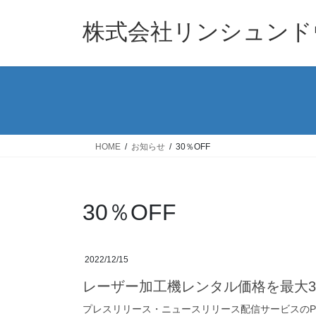
コ
ナ
ン
ビ
株式会社リンシュンド
テ
ゲ
ン
ー
ツ
シ
へ
ョ
ス
ン
キ
に
ッ
移
HOME
お知らせ
30％OFF
プ
動
30％OFF
2022/12/15
レーザー加工機レンタル価格を最大3
プレスリリース・ニュースリリース配信サービスのPR 