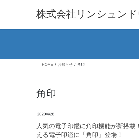
コ
ナ
ン
ビ
株式会社リンシュンド
テ
ゲ
ン
ー
ツ
シ
へ
ョ
ス
ン
キ
に
ッ
移
HOME
お知らせ
角印
プ
動
角印
2020/4/28
人気の電子印鑑に角印機能が新搭載
える電子印鑑に「角印」登場！