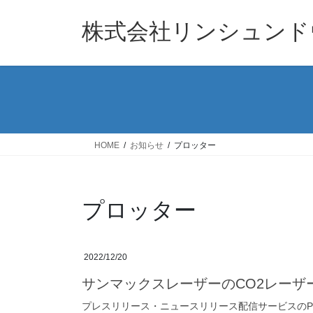
コ
ナ
ン
ビ
株式会社リンシュンド
テ
ゲ
ン
ー
ツ
シ
へ
ョ
ス
ン
キ
に
ッ
移
HOME
お知らせ
プロッター
プ
動
プロッター
2022/12/20
サンマックスレーザーのCO2レーザ
プレスリリース・ニュースリリース配信サービスのPR 