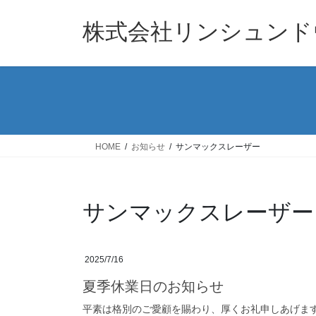
コ
ナ
ン
ビ
株式会社リンシュンド
テ
ゲ
ン
ー
ツ
シ
へ
ョ
ス
ン
キ
に
ッ
移
HOME
お知らせ
サンマックスレーザー
プ
動
サンマックスレーザー
2025/7/16
夏季休業日のお知らせ
平素は格別のご愛顧を賜わり、厚くお礼申しあげま