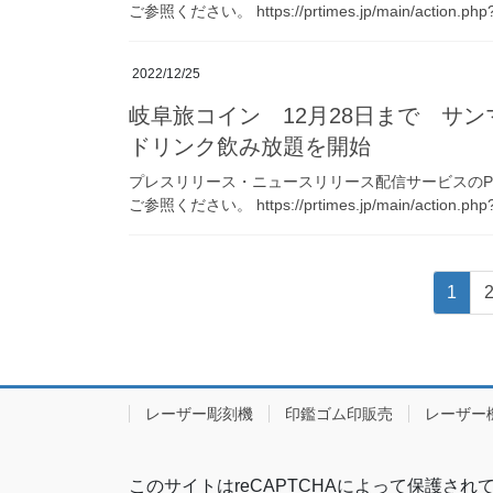
ご参照ください。 https://prtimes.jp/main/action.php?
2022/12/25
岐阜旅コイン 12月28日まで サ
ドリンク飲み放題を開始
プレスリリース・ニュースリリース配信サービスのPR 
ご参照ください。 https://prtimes.jp/main/action.php?
投
固
1
稿
定
ペ
の
ー
ペ
ジ
レーザー彫刻機
印鑑ゴム印販売
レーザー
ー
ジ
このサイトはreCAPTCHAによって保護されてお