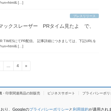
run=html& […]
プレスリリース
ンマックスレーザー PRタイム見たよ で、
TIMESにてPR配信。 記事詳細につきましては、下記URLを
run=html& […]
固
固
2
…
4
»
定
定
ペ
ペ
ー
ー
ジ
ジ
機・印章関連商品の卸販売
ビジネスサポート
プライバシーポリ
り、Googleの
プライバシーポリシー
と
利用規約
が適用され