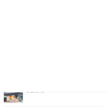
https://prtimes.jp/main/action.php?run=html& […]
2022/12/23
プレスリリース
レーザー用部品販売専用サイト【レーザー
館】レーザー加工用マーキングスプレーにカ
ラーコーティングスプレーを新規追加！
プレスリリース・ニュースリリース配信サービスのPR TIMESにて
PR配信。 記事詳細につきましては、下記URLをご参照ください。
https://prtimes.jp/main/action.php?run=html& […]
最近の投稿
レンタル工房 随時予約受付中！
2022/10/31