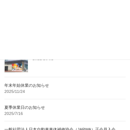
プレスリリース・ニュースリリース配信サービスのPR TIMESにて
PR配信。 記事詳細につきましては、下記URLをご参照ください。
https://prtimes.jp/main/action.php?run=html& […]
最近の投稿
レンタル工房 随時予約受付中！
2022/10/31
年末年始休業のお知らせ
2025/11/24
夏季休業日のお知らせ
2025/7/16
一般社団法人日本自動車車体補修協会（JARWA）正会員入会